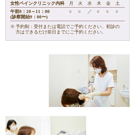
女性ペインクリニック内科
月
火
水
木
金
土
午前8：20～11：00
○
○
／
○
○
○
(診察開始9：00〜)
予約制：受付または電話でご予約ください。初診の
方はできるだけ前日までにご予約ください。