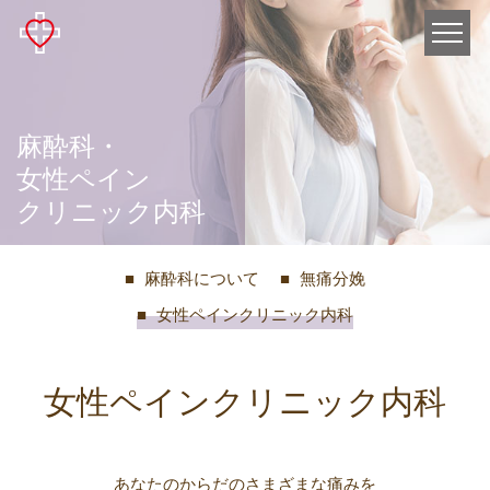
鈴
木
病
院
麻酔科・
女性ペイン
クリニック内科
麻酔科について
無痛分娩
女性ペインクリニック内科
女性ペインクリニック内科
あなたのからだのさまざまな痛みを